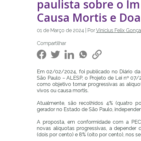
paulista sobre o I
Causa Mortis e Do
01 de
Março
de
2024
| Por
Vinícius Felix Gonç
Compartilhar
Em 02/02/2024, foi publicado no Diário da
São Paulo – ALESP, o Projeto de Lei nº 07
como objetivo tornar progressivas as alíqu
vivos
ou
causa mortis
.
Atualmente, são recolhidos 4% (quatro 
gerador no Estado de São Paulo, independent
A proposta, em conformidade com a PEC n
novas alíquotas progressivas, a depender 
(dois por cento) e 8% (oito por cento), nos s