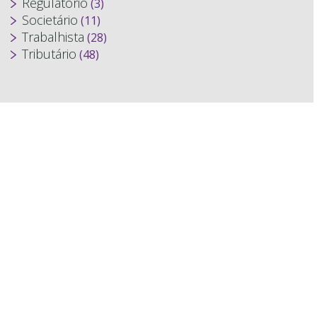
Regulatório
(3)
Societário
(11)
Trabalhista
(28)
Tributário
(48)