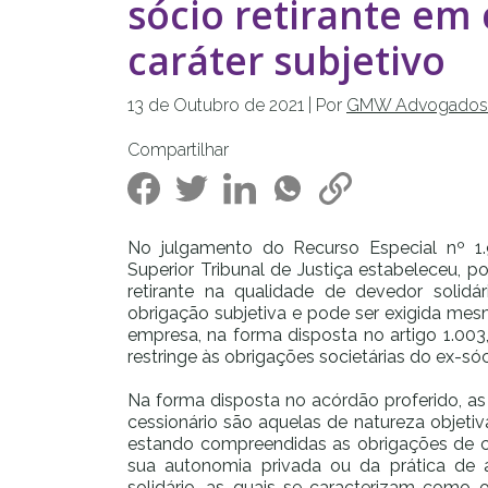
sócio retirante em
caráter subjetivo
13 de
Outubro
de
2021
| Por
GMW Advogados
Compartilhar
No julgamento do Recurso Especial nº 1
Superior Tribunal de Justiça estabeleceu, 
retirante na qualidade de devedor solidá
obrigação subjetiva e pode ser exigida mes
empresa, na forma disposta no artigo 1.003, 
restringe às obrigações societárias do ex-sóc
Na forma disposta no acórdão proferido, as
cessionário são aquelas de natureza objetiv
estando compreendidas as obrigações de car
sua autonomia privada ou da prática de 
solidário, as quais se caracterizam com