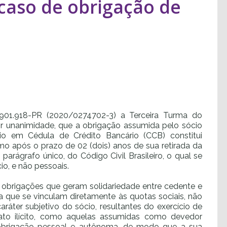
 caso de obrigação de
.901.918-PR (2020/0274702-3) a Terceira Turma do
por unanimidade, que a obrigação assumida pelo sócio
rio em Cédula de Crédito Bancário (CCB) constitui
mo após o prazo de 02 (dois) anos de sua retirada da
parágrafo único, do Código Civil Brasileiro, o qual se
io, e não pessoais.
 obrigações que geram solidariedade entre cedente e
a que se vinculam diretamente às quotas sociais, não
áter subjetivo do sócio, resultantes do exercício de
ato ilícito, como aquelas assumidas como devedor
o obrigação pessoal e autônoma, de modo que a sua