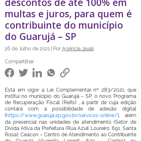
descontos de até 100% em
multas e juros, para quem é
contribuinte do município
do Guarujá – SP
26 de
Julho
de
2021
| Por
Agência Javali
Compartilhar
Está em vigor a Lei Complementar nº 283/2021, que
institui no município do Guarujá – SP, o novo Programa
de Recuperação Fiscal (Refis) , a partir de cuja edição
contará com a possibilidade de adesão digital
(
https://www.guaruja.sp.gov.br/servicos-online/
), além
da presencial nas unidades de atendimento (Setor de
Dívida Ativa da Prefeitura (Rua Azuil Loureiro, 691, Santa
Rosa); Ceacon – Centro de Atendimento ao Contribuinte
de Guarujá (Avenida Leomil, 630 – Centro) ou