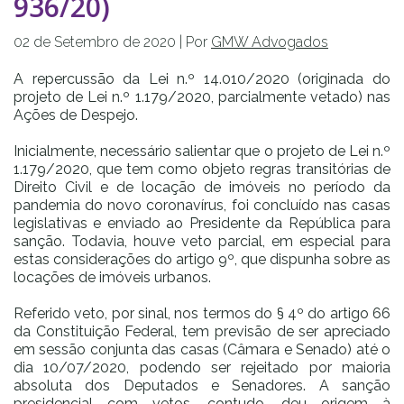
936/20)
02 de
Setembro
de
2020
| Por
GMW Advogados
A repercussão da Lei n.º 14.010/2020 (originada do
projeto de Lei n.º 1.179/2020, parcialmente vetado) nas
Ações de Despejo.
Inicialmente, necessário salientar que o projeto de Lei n.º
1.179/2020, que tem como objeto regras transitórias de
Direito Civil e de locação de imóveis no período da
pandemia do novo coronavírus, foi concluído nas casas
legislativas e enviado ao Presidente da República para
sanção. Todavia, houve veto parcial, em especial para
estas considerações do artigo 9º, que dispunha sobre as
locações de imóveis urbanos.
Referido veto, por sinal, nos termos do § 4º do artigo 66
da Constituição Federal, tem previsão de ser apreciado
em sessão conjunta das casas (Câmara e Senado) até o
dia 10/07/2020, podendo ser rejeitado por maioria
absoluta dos Deputados e Senadores. A sanção
presidencial com vetos, contudo, deu origem à