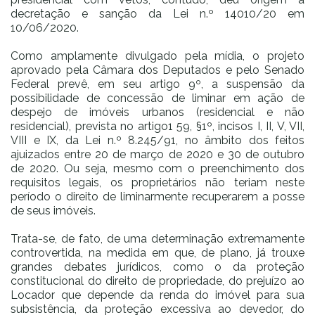
decretação e sanção da Lei n.º 14010/20 em
10/06/2020.
Como amplamente divulgado pela mídia, o projeto
aprovado pela Câmara dos Deputados e pelo Senado
Federal prevê, em seu artigo 9º, a suspensão da
possibilidade de concessão de liminar em ação de
despejo de imóveis urbanos (residencial e não
residencial), prevista no artigo1 59, §1º, incisos I, II, V, VII,
VIII e IX, da Lei n.º 8.245/91, no âmbito dos feitos
ajuizados entre 20 de março de 2020 e 30 de outubro
de 2020. Ou seja, mesmo com o preenchimento dos
requisitos legais, os proprietários não teriam neste
período o direito de liminarmente recuperarem a posse
de seus imóveis.
Trata-se, de fato, de uma determinação extremamente
controvertida, na medida em que, de plano, já trouxe
grandes debates jurídicos, como o da proteção
constitucional do direito de propriedade, do prejuízo ao
Locador que depende da renda do imóvel para sua
subsistência, da proteção excessiva ao devedor, do