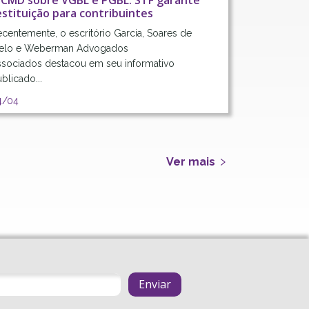
TCMD sobre VGBL e PGBL: STF garante
estituição para contribuintes
centemente, o escritório Garcia, Soares de
elo e Weberman Advogados
ssociados destacou em seu informativo
blicado...
4/
04
Ver mais