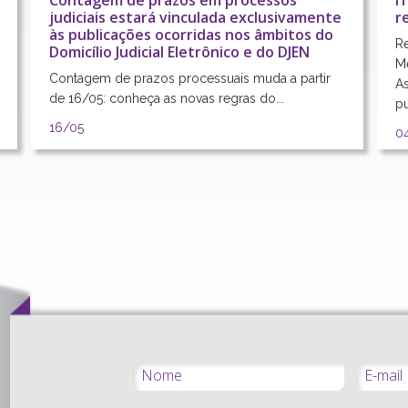
Contagem de prazos em processos
I
judiciais estará vinculada exclusivamente
r
às publicações ocorridas nos âmbitos do
Re
Domicílio Judicial Eletrônico e do DJEN
M
Contagem de prazos processuais muda a partir
A
de 16/05: conheça as novas regras do...
pu
16/
05
0