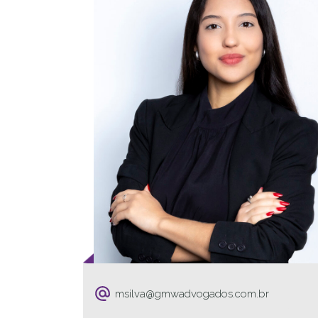
msilva@gmwadvogados.com.br